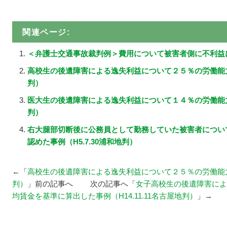
関連ページ:
＜弁護士交通事故裁判例＞費用について被害者側に不利益
高校生の後遺障害による逸失利益について２５％の労働能力喪
判）
医大生の後遺障害による逸失利益について１４％の労働能力喪
判）
右大腿部切断後に公務員として勤務していた被害者につい
認めた事例（H5.7.30浦和地判）
←「
高校生の後遺障害による逸失利益について２５％の労働能力喪
判）
」前の記事へ 次の記事へ「
女子高校生の後遺障害によ
均賃金を基準に算出した事例（H14.11.11名古屋地判）
」→