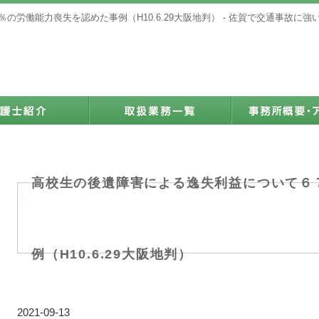
の労働能力喪失を認めた事例（H10.6.29大阪地判） - 佐賀で交通事故に
高校生の後遺障害による逸失利益について６
例（H10.6.29大阪地判）
2021-09-13