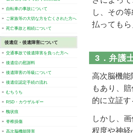
さによって
自転車の事故について
し、その等
ご家族等の大切な方を亡くされた方へ
払ってもら
死亡事故と相続について
後遺症・後遺障害について
交通事故で後遺障害を負った方へ
3．弁護
後遺症の慰謝料
後遺障害の等級について
高次脳機能
後遺症認定手続の流れ
もあり、賠
むちうち
的に立証す
RSD・カウザルギー
醜状痕
しかし、画
脊椎損傷
程度や神経
高次脳機能障害