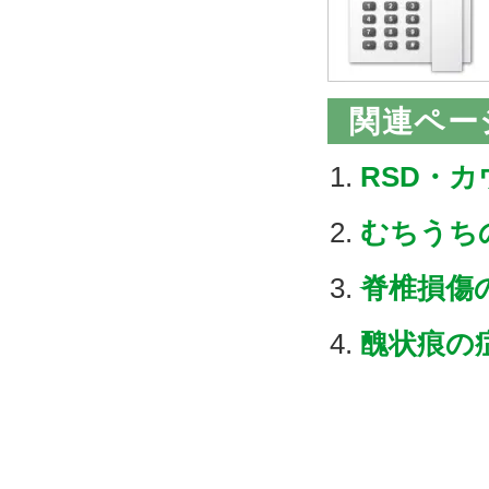
関連ペー
RSD・
むちうち
脊椎損傷
醜状痕の