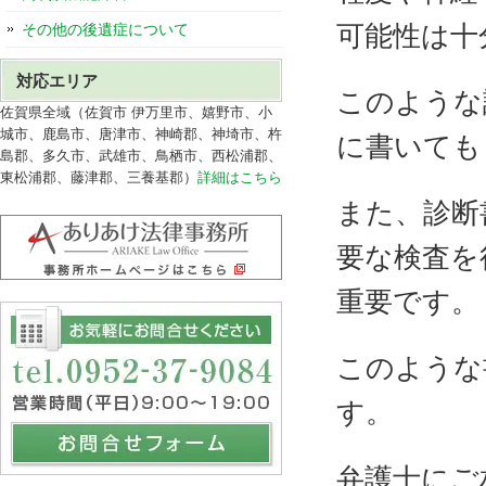
可能性は十
その他の後遺症について
対応エリア
このような
佐賀県全域（佐賀市 伊万里市、嬉野市、小
城市、鹿島市、唐津市、神崎郡、神埼市、杵
に書いても
島郡、多久市、武雄市、鳥栖市、西松浦郡、
東松浦郡、藤津郡、三養基郡）
詳細はこちら
また、診断
要な検査を
重要です。
このような
す。
弁護士にご