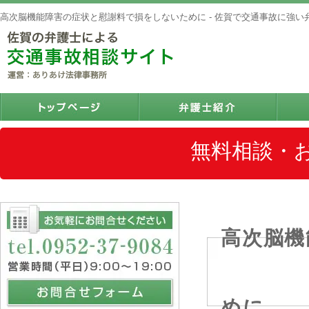
高次脳機能障害の症状と慰謝料で損をしないために - 佐賀で交通事故に強
無料相談・
高次脳機
めに