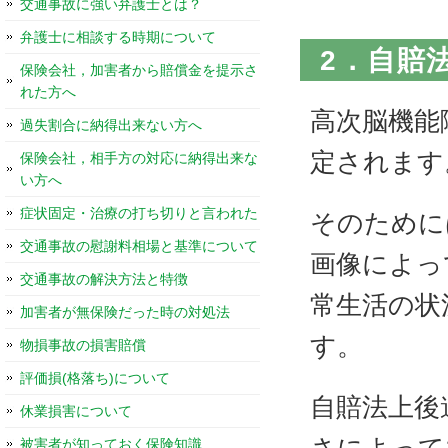
交通事故に強い弁護士とは？
弁護士に相談する時期について
2．自賠
保険会社，加害者から賠償金を提示さ
れた方へ
高次脳機能
過失割合に納得出来ない方へ
定されます
保険会社，相手方の対応に納得出来な
い方へ
症状固定・治療の打ち切りと言われた
そのために
交通事故の慰謝料相場と基準について
画像によっ
交通事故の解決方法と特徴
常生活の状
加害者が無保険だった時の対処法
す。
物損事故の損害賠償
評価損(格落ち)について
自賠法上後
休業損害について
被害者が知っておく保険知識