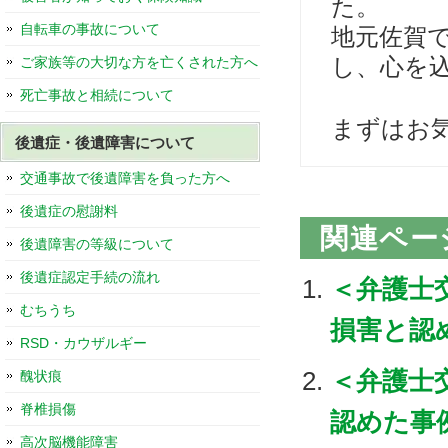
た。
自転車の事故について
地元佐賀
し、心を
ご家族等の大切な方を亡くされた方へ
死亡事故と相続について
まずはお
後遺症・後遺障害について
交通事故で後遺障害を負った方へ
後遺症の慰謝料
関連ペー
後遺障害の等級について
後遺症認定手続の流れ
＜弁護士
むちうち
損害と認
RSD・カウザルギー
＜弁護士
醜状痕
脊椎損傷
認めた事
高次脳機能障害