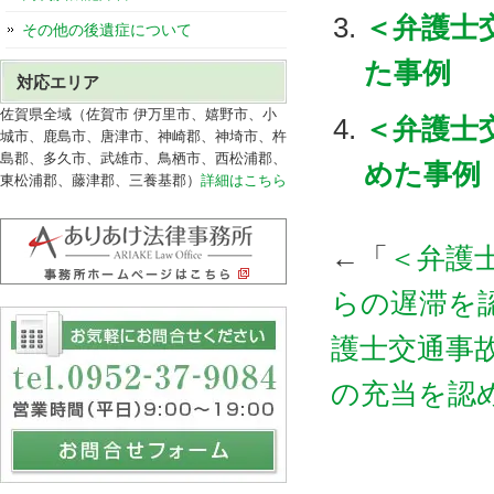
＜弁護士
その他の後遺症について
た事例
対応エリア
佐賀県全域（佐賀市 伊万里市、嬉野市、小
＜弁護士
城市、鹿島市、唐津市、神崎郡、神埼市、杵
島郡、多久市、武雄市、鳥栖市、西松浦郡、
めた事例
東松浦郡、藤津郡、三養基郡）
詳細はこちら
←「
＜弁護
らの遅滞を
護士交通事
の充当を認