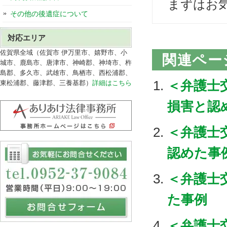
まずはお
その他の後遺症について
対応エリア
佐賀県全域（佐賀市 伊万里市、嬉野市、小
関連ペー
城市、鹿島市、唐津市、神崎郡、神埼市、杵
島郡、多久市、武雄市、鳥栖市、西松浦郡、
＜弁護士
東松浦郡、藤津郡、三養基郡）
詳細はこちら
損害と認
＜弁護士
認めた事
＜弁護士
た事例
＜弁護士