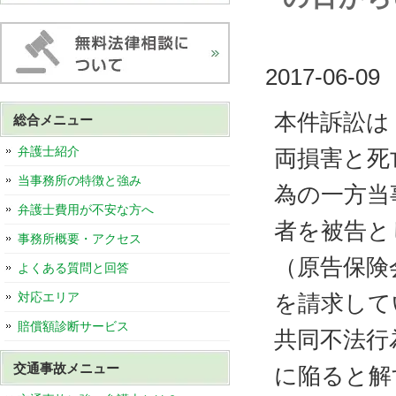
2017-06-09
本件訴訟は
総合メニュー
弁護士紹介
両損害と死
当事務所の特徴と強み
為の一方当
弁護士費用が不安な方へ
者を被告と
事務所概要・アクセス
（原告保険
よくある質問と回答
対応エリア
を請求して
賠償額診断サービス
共同不法行
交通事故メニュー
に陥ると解