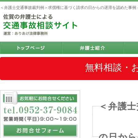
＜弁護士交通事故裁判例＞求償権に基づく請求の日からの遅滞を認めた事例 
無料相談・
＜弁護士
の日から