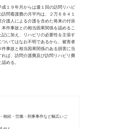
平成１９年月からは週１回の訪問リハビ
の訪問看護費の月平均は、２万６８４１
業介護人による介護を含めた将来の付添
、本件事故との相当因果関係を認めるこ
上記に加え、リハビリの必要性を主張す
についてはなお不明であるから、被害者
本件事故と相当因果関係のある損害に当
すれば、訪問介護費及び訪問リハビリ費
と認める。
・相続・労働・刑事事件など幅広いご
ません。