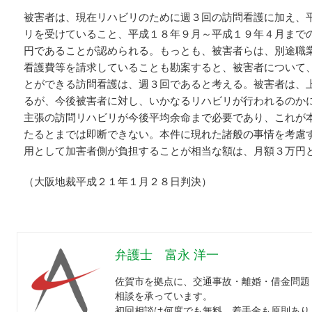
被害者は、現在リハビリのために週３回の訪問看護に加え、
リを受けていること、平成１８年９月～平成１９年４月まで
円であることが認められる。もっとも、被害者らは、別途職
看護費等を請求していることも勘案すると、被害者について
とができる訪問看護は、週３回であると考える。被害者は、
るが、今後被害者に対し、いかなるリハビリが行われるのか
主張の訪問リハビリが今後平均余命まで必要であり、これが
たるとまでは即断できない。本件に現れた諸般の事情を考慮
用として加害者側が負担することが相当な額は、月額３万円
（大阪地裁平成２１年１月２８日判決）
弁護士 富永 洋一
佐賀市を拠点に、交通事故・離婚・借金問題
相談を承っています。
初回相談は何度でも無料、着手金も原則あり